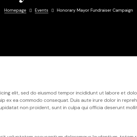
Homepage
Events
Honorary Mayor Fundraiser Campaign
cing elit, sed do eiusmod tempor incididunt ut labore et dolo
quip ex ea commodo consequat. Duis aute irure dolor in reprehe
upidatat non proident, sunt in culpa qui officia deserunt molli
r sit voluptatem accusantium doloremque laudantium, totam r