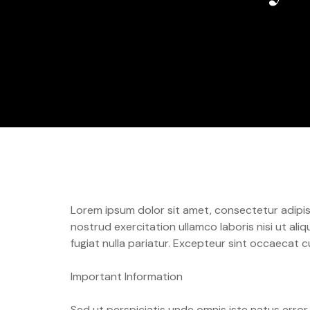
Lorem ipsum dolor sit amet, consectetur adipisi
nostrud exercitation ullamco laboris nisi ut ali
fugiat nulla pariatur. Excepteur sint occaecat c
Important Information
Sed ut perspiciatis unde omnis iste natus erro