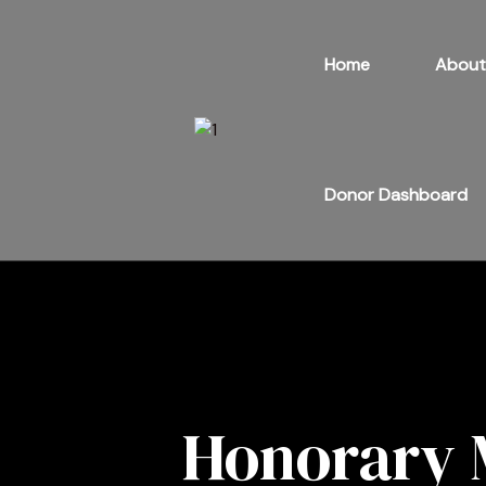
Home
About
Donor Dashboard
Honorary 