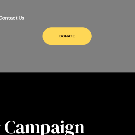
Contact Us
DONATE
r Campaign