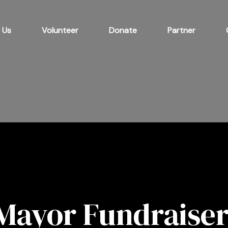
 Us
Volunteer
Donate
Partner
Mayor Fundraise