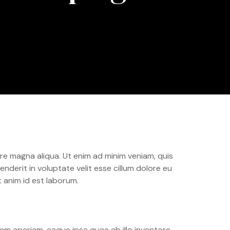
re magna aliqua. Ut enim ad minim veniam, quis
nderit in voluptate velit esse cillum dolore eu
t anim id est laborum.
em aperiam, eaque ipsa quae ab illo inventore